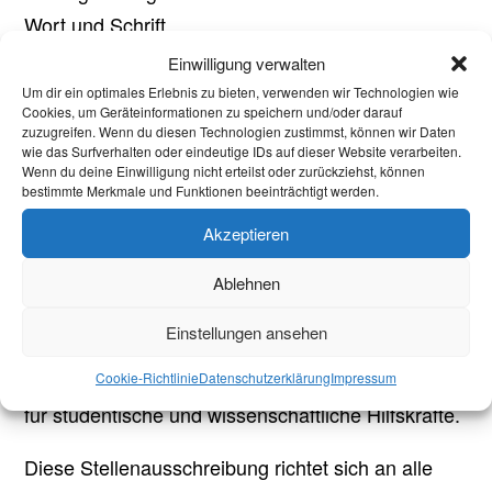
Wort und Schrift
-Zuverlässiges und selbständiges Arbeiten
Einwilligung verwalten
-Zeitlich flexibel
Um dir ein optimales Erlebnis zu bieten, verwenden wir Technologien wie
Cookies, um Geräteinformationen zu speichern und/oder darauf
-Interesse am Thema Gender&Diversity
zuzugreifen. Wenn du diesen Technologien zustimmst, können wir Daten
wie das Surfverhalten oder eindeutige IDs auf dieser Website verarbeiten.
Wenn du deine Einwilligung nicht erteilst oder zurückziehst, können
Voraussetzungen:
bestimmte Merkmale und Funktionen beeinträchtigt werden.
-Eine gültige Studienbescheinigung
Akzeptieren
-Bei ausländischen Studierenden: gültige
Ablehnen
Aufenthaltsbescheinigung, Arbeitserlaubnis,
Meldebescheinigung
Einstellungen ansehen
Die Eingruppierung richtet sich nach der Richtlinie
Cookie-Richtlinie
Datenschutzerklärung
Impressum
für studentische und wissenschaftliche Hilfskräfte.
Diese Stellenausschreibung richtet sich an alle