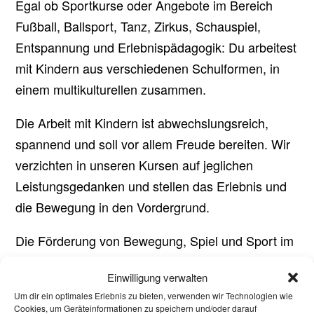
Egal ob Sportkurse oder Angebote im Bereich
Fußball, Ballsport, Tanz, Zirkus, Schauspiel,
Entspannung und Erlebnispädagogik: Du arbeitest
mit Kindern aus verschiedenen Schulformen, in
einem multikulturellen zusammen.
Die Arbeit mit Kindern ist abwechslungsreich,
spannend und soll vor allem Freude bereiten. Wir
verzichten in unseren Kursen auf jeglichen
Leistungsgedanken und stellen das Erlebnis und
die Bewegung in den Vordergrund.
Die Förderung von Bewegung, Spiel und Sport im
Schulalltag wird immer wichtiger. Trage dazu bei,
Einwilligung verwalten
die Entwicklung von Kindern positiv zu
Um dir ein optimales Erlebnis zu bieten, verwenden wir Technologien wie
beeinflussen und sammle gleichzeitig wichtige
Cookies, um Geräteinformationen zu speichern und/oder darauf