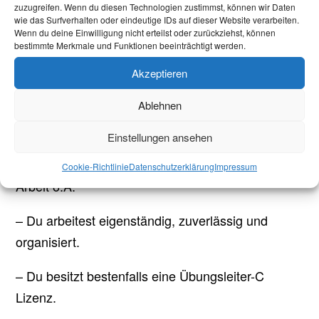
zuzugreifen. Wenn du diesen Technologien zustimmst, können wir Daten
Erfahrungen für deine berufliche Zukunft.
wie das Surfverhalten oder eindeutige IDs auf dieser Website verarbeiten.
Das zeichnet dich aus:
Wenn du deine Einwilligung nicht erteilst oder zurückziehst, können
bestimmte Merkmale und Funktionen beeinträchtigt werden.
– Du hast Spaß an der Arbeit mit Kindern und hast
Akzeptieren
eventuell bereits Erfahrung im Umgang mit
Ablehnen
Jugendlichen und Kindern.
Einstellungen ansehen
– Du studierst oder hast einen Abschluss in Sport,
Erziehungswissenschaften, Lehramt, Soziale
Cookie-Richtlinie
Datenschutzerklärung
Impressum
Arbeit o.Ä.
– Du arbeitest eigenständig, zuverlässig und
organisiert.
– Du besitzt bestenfalls eine Übungsleiter-C
Lizenz.