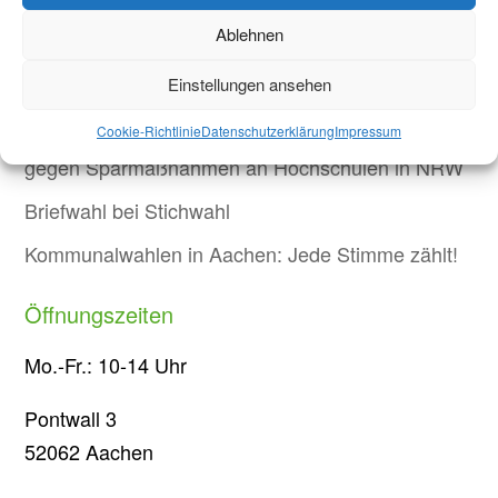
neuer internationaler Studierender
Ablehnen
Warum Einsamkeit im Studium kein Versagen ist –
Einstellungen ansehen
und was wirklich hilft
Protest in Düsseldorf: Studierende demonstrieren
Cookie-Richtlinie
Datenschutzerklärung
Impressum
gegen Sparmaßnahmen an Hochschulen in NRW
Briefwahl bei Stichwahl
Kommunalwahlen in Aachen: Jede Stimme zählt!
Öffnungszeiten
Mo.-Fr.: 10-14 Uhr
Pontwall 3
52062 Aachen