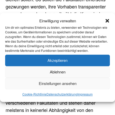
gezwungen werden, ihre Vorhaben transparenter
zu machen und andererseits übt die Kommission
so eine Kontrollfunktion aus. Der Senat hat
Einwilligung verwalten
Richtlinien erlassen, die vorsehen, wie die Mittel
Um dir ein optimales Erlebnis zu bieten, verwenden wir Technologien wie
Cookies, um Geräteinformationen zu speichern und/oder darauf
aus diesem Topf eingesetzt werden sollen. Sie
zuzugreifen. Wenn du diesen Technologien zustimmst, können wir Daten
wie das Surfverhalten oder eindeutige IDs auf dieser Website verarbeiten.
sollen im Wesentlichen für Personalmittel
Wenn du deine Einwilligung nicht erteilst oder zurückziehst, können
verwendet werden, die besonders die Betreuung
bestimmte Merkmale und Funktionen beeinträchtigt werden.
in den ersten Semestern verbessern sollen.
Akzeptieren
Der große Vorteil dieses Vergabe- und
Ablehnen
Kontrollverfahrens gegenüber dem auf
Fakultätsebene ist die stärkere Unabhängigkeit
Einstellungen ansehen
der Beteiligten und die größere Öffentlichkeit. Die
Cookie-Richtlinie
Datenschutzerklärung
Impressum
Studierendenvertreter kommen aus vielen
verschiedenen Fakultäten und stehen daher
meistens in keinerlei Abhängigkeit von den