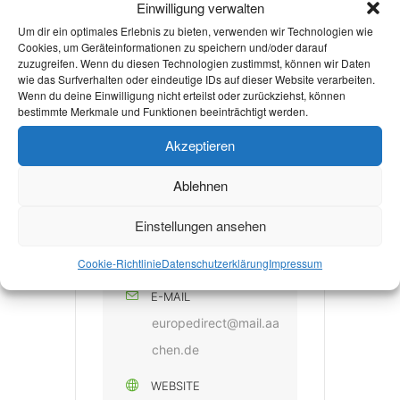
Einwilligung verwalten
Um dir ein optimales Erlebnis zu bieten, verwenden wir Technologien wie
Cookies, um Geräteinformationen zu speichern und/oder darauf
zuzugreifen. Wenn du diesen Technologien zustimmst, können wir Daten
KATEGORIE
wie das Surfverhalten oder eindeutige IDs auf dieser Website verarbeiten.
Wenn du deine Einwilligung nicht erteilst oder zurückziehst, können
Nachhaltigkeit
bestimmte Merkmale und Funktionen beeinträchtigt werden.
Politik
Akzeptieren
Ablehnen
VERANSTALTER
Einstellungen ansehen
EUROPE DIRECT
AACHEN
Cookie-Richtlinie
Datenschutzerklärung
Impressum
E-MAIL
europedirect@mail.aa
chen.de
WEBSITE