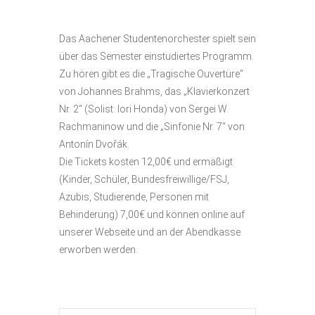
Das Aachener Studentenorchester spielt sein
über das Semester einstudiertes Programm.
Zu hören gibt es die „Tragische Ouvertüre“
von Johannes Brahms, das „Klavierkonzert
Nr. 2“ (Solist: Iori Honda) von Sergei W.
Rachmaninow und die „Sinfonie Nr. 7“ von
Antonín Dvořák.
Die Tickets kosten 12,00€ und ermäßigt
(Kinder, Schüler, Bundesfreiwillige/FSJ,
Azubis, Studierende, Personen mit
Behinderung) 7,00€ und können online auf
unserer Webseite und an der Abendkasse
erworben werden.