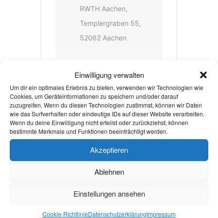
RWTH Aachen,
Templergraben 55,
52062 Aachen
Einwilligung verwalten
VERANSTALTER
Um dir ein optimales Erlebnis zu bieten, verwenden wir Technologien wie
Cookies, um Geräteinformationen zu speichern und/oder darauf
AACHENER
zuzugreifen. Wenn du diesen Technologien zustimmst, können wir Daten
wie das Surfverhalten oder eindeutige IDs auf dieser Website verarbeiten.
STUDENTENORCHESTER E.V.
Wenn du deine Einwilligung nicht erteilst oder zurückziehst, können
bestimmte Merkmale und Funktionen beeinträchtigt werden.
WEBSITE
https://www.aso.rwth-
Akzeptieren
aachen.de/
Ablehnen
Einstellungen ansehen
Weiterlesen
Cookie-Richtlinie
Datenschutzerklärung
Impressum