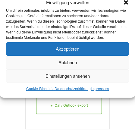
Einwilligung verwalten
RC ZUGVOGEL 09
Um dir ein optimales Erlebnis zu bieten, verwenden wir Technologien wie
AACHEN
Cookies, um Geräteinformationen zu speichern und/oder darauf
zuzugreifen. Wenn du diesen Technologien zustimmst, können wir Daten
wie das Surfverhalten oder eindeutige IDs auf dieser Website verarbeiten.
Wenn du deine Einwilligung nicht erteilst oder zurückziehst, können
bestimmte Merkmale und Funktionen beeinträchtigt werden.
mehr Infos
Akzeptieren
Ablehnen
Einstellungen ansehen
+ Zu Google Kalender hinzufügen
Cookie-Richtlinie
Datenschutzerklärung
Impressum
+ iCal / Outlook export