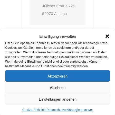
Jülicher Straße 72a,
52070 Aachen
VERANSTALTER
Einwilligung verwalten
Um dir ein optimales Erlebnis zu bieten, verwenden wir Technologien wie
DIGITALHUB AACHEN
Cookies, um Geräteinformationen zu speichern und/oder darauf
zuzugreifen. Wenn du diesen Technologien zustimmst, können wir Daten
E.V.
wie das Surfverhalten oder eindeutige IDs auf dieser Website verarbeiten.
Wenn du deine Einwilligung nicht erteilst oder zurückziehst, können
WEBSITE
bestimmte Merkmale und Funktionen beeinträchtigt werden.
https://aachen.digital/
Akzeptieren
events/
Ablehnen
Einstellungen ansehen
Weiterlesen
Cookie-Richtlinie
Datenschutzerklärung
Impressum