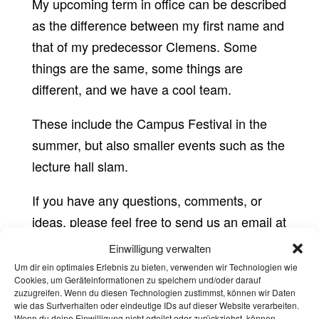
My upcoming term in office can be described
as the difference between my first name and
that of my predecessor Clemens. Some
things are the same, some things are
different, and we have a cool team.
These include the Campus Festival in the
summer, but also smaller events such as the
lecture hall slam.
If you have any questions, comments, or
ideas, please feel free to send us an email at
kultur@asta.rwth-aachen.de
Einwilligung verwalten
Um dir ein optimales Erlebnis zu bieten, verwenden wir Technologien wie
We look forward to seeing you all at our
Cookies, um Geräteinformationen zu speichern und/oder darauf
zuzugreifen. Wenn du diesen Technologien zustimmst, können wir Daten
events!
wie das Surfverhalten oder eindeutige IDs auf dieser Website verarbeiten.
Wenn du deine Einwilligung nicht erteilst oder zurückziehst, können