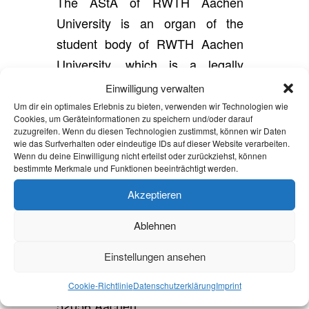
The AStA of RWTH Aachen
University is an organ of the
student body of RWTH Aachen
University, which is a legally
constituted body of RWTH
Einwilligung verwalten
Aachen University. The AStA and
Um dir ein optimales Erlebnis zu bieten, verwenden wir Technologien wie
Cookies, um Geräteinformationen zu speichern und/oder darauf
the student body are represented
zuzugreifen. Wenn du diesen Technologien zustimmst, können wir Daten
wie das Surfverhalten oder eindeutige IDs auf dieser Website verarbeiten.
by the chairperson of the AStA
Wenn du deine Einwilligung nicht erteilst oder zurückziehst, können
Destina Kolac.
bestimmte Merkmale und Funktionen beeinträchtigt werden.
Akzeptieren
Responsible supervisory
authority
Ablehnen
RWTH Aachen University
Einstellungen ansehen
Rectorate
Templergraben 55
Cookie-Richtlinie
Datenschutzerklärung
Imprint
52056 Aachen