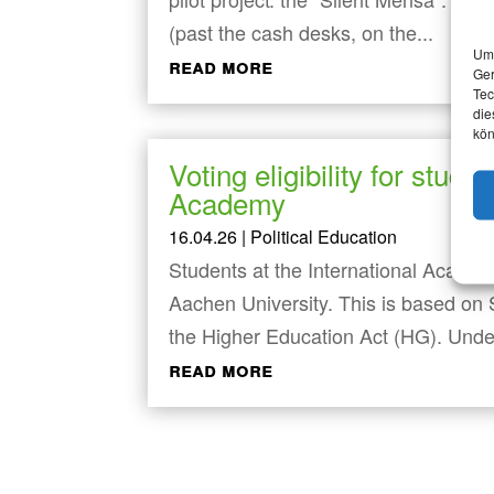
(past the cash desks, on the...
Um 
read more
Ger
Tec
die
kön
Voting eligibility for stude
Academy
16.04.26
|
Political Education
Students at the International Academ
Aachen University. This is based on 
the Higher Education Act (HG). Under
read more