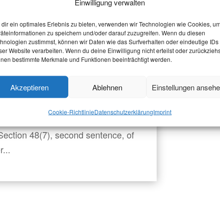
Einwilligung verwalten
dir ein optimales Erlebnis zu bieten, verwenden wir Technologien wie Cookies, u
äteinformationen zu speichern und/oder darauf zuzugreifen. Wenn du diesen
hnologien zustimmst, können wir Daten wie das Surfverhalten oder eindeutige IDs
ser Website verarbeiten. Wenn du deine Einwilligung nicht erteilst oder zurückziehs
nen bestimmte Merkmale und Funktionen beeinträchtigt werden.
nts at the International
Akzeptieren
Ablehnen
Einstellungen anseh
Cookie-Richtlinie
Datenschutzerklärung
Imprint
y are not eligible to vote at RWTH
Section 48(7), second sentence, of
...