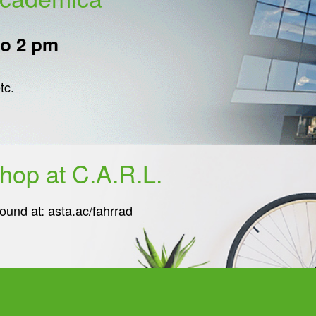
to 2 pm
tc.
shop at C.A.R.L.
ound at:
asta.ac/fahrrad