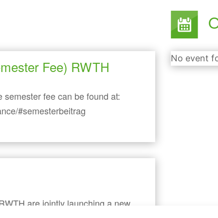
O
No event f
Semester Fee) RWTH
e semester fee can be found at:
ance/#semesterbeitrag
RWTH are jointly launching a new
the Mensa Academica on the first floor