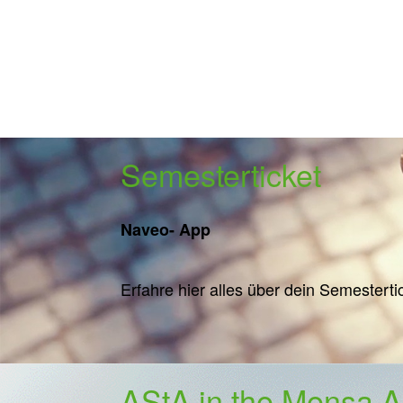
Semesterticket
Naveo- App
Erfahre hier alles über dein Semesterti
AStA in the Mensa 