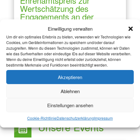
Ehrenamtspreis zur
Wertschätzung des
Engagements an der
RWTH Aachen
Einwilligung verwalten
6.06.26
|
Aktuelles
,
Pressemitteilung
Um dir ein optimales Erlebnis zu bieten, verwenden wir Technologien wie
Studierende und Mitglieder der RWTH
Cookies, um Geräteinformationen zu speichern und/oder darauf
zuzugreifen. Wenn du diesen Technologien zustimmst, können wir Daten
Aachen engagieren sich weit über
wie das Surfverhalten oder eindeutige IDs auf dieser Website verarbeiten.
Hörsäle, Labore und Prüfungen hinaus.
Wenn du deine Einwilligung nicht erteilst oder zurückziehst, können
bestimmte Merkmale und Funktionen beeinträchtigt werden.
Sie prägen das Hochschulleben durch
Akzeptieren
vielfältiges ehrenamtliches...
mehr lesen
Ablehnen
Einstellungen ansehen
Cookie-Richtlinie
Datenschutzerklärung
Impressum
Unsere Events