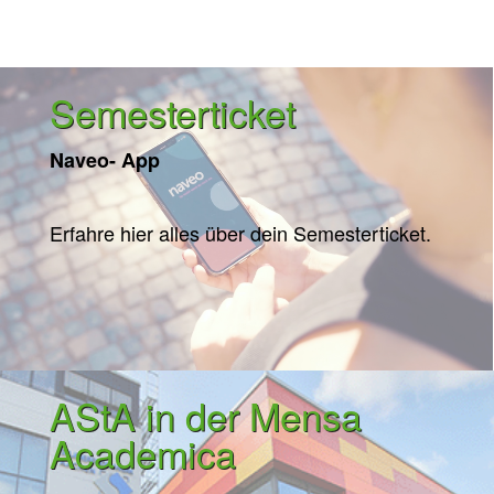
Semesterticket
Naveo- App
Erfahre hier alles über dein Semesterticket.
AStA in der Mensa
Academica