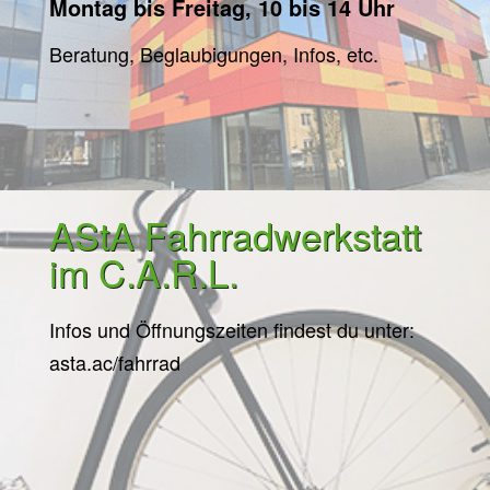
Montag bis Freitag, 10 bis 14 Uhr
Beratung, Beglaubigungen, Infos, etc.
AStA Fahrradwerkstatt
im C.A.R.L.
Infos und Öffnungszeiten findest du unter:
asta.ac/fahrrad