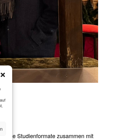
m
 auf
t,
en
 und die Studienformate zusammen mit