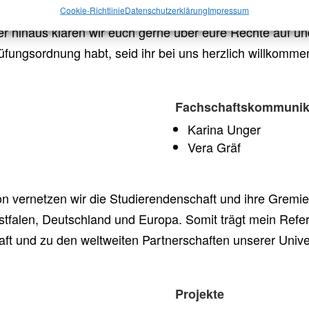
en. Zusammen achten wir auf die Studiengangsevaluieru
Cookie-Richtlinie
Datenschutzerklärung
Impressum
hinaus klären wir euch gerne über eure Rechte auf und
üfungsordnung habt, seid ihr bei uns herzlich willkomme
Fachschaftskommunik
Karina Unger
Vera Gräf
 vernetzen wir die Studierendenschaft und ihre Gremien
tfalen, Deutschland und Europa. Somit trägt mein Refer
t und zu den weltweiten Partnerschaften unserer Univer
Projekte