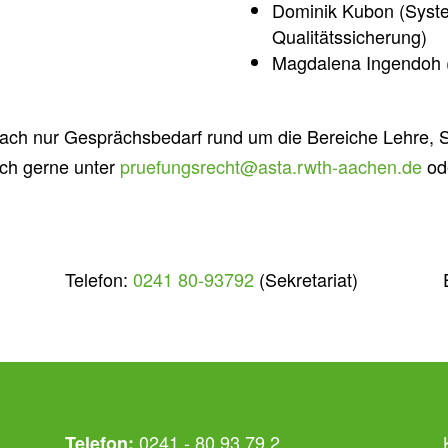
Dominik Kubon (Syst
Qualitätssicherung
)
Magdalena Ingendoh (
ch nur Gesprächsbedarf rund um die Bereiche Lehre, St
ch gerne unter
pruefungsrecht@asta.rwth-aachen.de
od
Telefon:
0241 80-93792
(Sekretariat)
0241 - 80 93 79 2
Telefon: