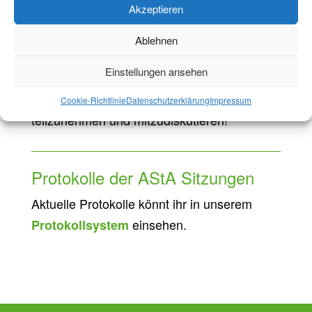
Hier geht's zur AStA Sitzung!
Akzeptieren
Ablehnen
Hinweis:
Einstellungen ansehen
Alle RWTH-Studierenden sind herzlich
eingeladen an unseren Sitzungen
Cookie-Richtlinie
Datenschutzerklärung
Impressum
teilzunehmen und mitzudiskutieren!
Protokolle der AStA Sitzungen
Aktuelle Protokolle könnt ihr in unserem
einsehen.
Protokollsystem