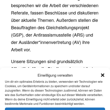
besprechen wir die Arbeit der verschiedenen
Referate, fassen Beschlüsse und diskutieren
über aktuelle Themen. Außerdem stellen die
Beauftragten des Gleichstellungsprojekt
(GSP), der Antirassismusstelle (ARS) und
der Ausländer*innenvertretung (AV) ihre
Arbeit vor.
Unsere Sitzungen sind grundsätzlich
und finden
öffentlich für alle Studierenden
Einwilligung verwalten
über
donnerstags ab 18.30 Uhr hybrid
Um dir ein optimales Erlebnis zu bieten, verwenden wir Technologien wie
Zoom und im Konferenzraum des AStA statt.
Cookies, um Geräteinformationen zu speichern und/oder darauf
zuzugreifen. Wenn du diesen Technologien zustimmst, können wir Daten
wie das Surfverhalten oder eindeutige IDs auf dieser Website verarbeiten.
Wenn du deine Einwilligung nicht erteilst oder zurückziehst, können
bestimmte Merkmale und Funktionen beeinträchtigt werden.