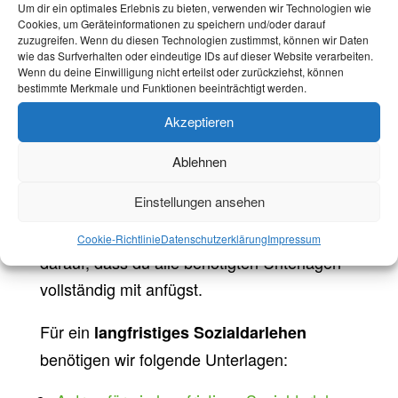
Bearbeitungszeit: ca. 1 Woche
Um dir ein optimales Erlebnis zu bieten, verwenden wir Technologien wie
Cookies, um Geräteinformationen zu speichern und/oder darauf
zuzugreifen. Wenn du diesen Technologien zustimmst, können wir Daten
wie das Surfverhalten oder eindeutige IDs auf dieser Website verarbeiten.
Wenn du deine Einwilligung nicht erteilst oder zurückziehst, können
bestimmte Merkmale und Funktionen beeinträchtigt werden.
Das langfristige Sozialdarlehen
Akzeptieren
Um ein langfristiges Sozialdarlehen zu
beantragen, musst du
dieses
Ablehnen
Antragsformular
ausfüllen und mit den
Einstellungen ansehen
nötigen Unterlagen per Mail an die
Sozialreferentin zusenden. Bitte achte
Cookie-Richtlinie
Datenschutzerklärung
Impressum
darauf, dass du alle benötigten Unterlagen
vollständig mit anfügst.
Für ein
langfristiges Sozialdarlehen
benötigen wir folgende Unterlagen: