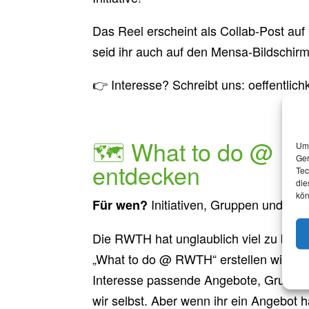
Das Reel erscheint als Collab-Post au
seid ihr auch auf den Mensa-Bildschirme
👉 Interesse? Schreibt uns: oeffentlic
🗺️ What to do @ RWT
Um 
Ger
entdecken
Tec
die
kön
Initiativen, Gruppen und all
Für wen?
Die RWTH hat unglaublich viel zu biete
„What to do @ RWTH“ erstellen wir the
Interesse passende Angebote, Gruppen 
wir selbst. Aber wenn ihr ein Angebot h