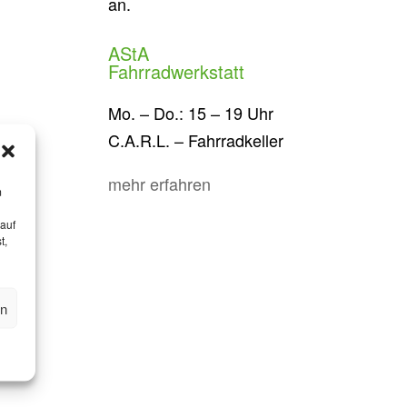
an.
AStA
Fahrradwerkstatt
Mo. – Do.: 15 – 19 Uhr
C.A.R.L. – Fahrradkeller
mehr erfahren
n
m
 auf
t,
en
eren