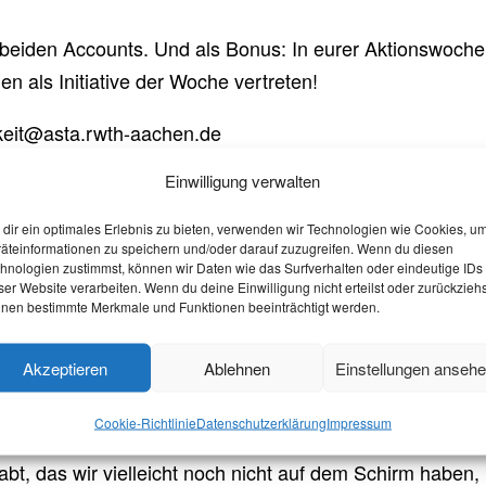
f beiden Accounts. Und als Bonus: In eurer Aktionswoche
n als Initiative der Woche vertreten!
hkeit@asta.rwth-aachen.de
Einwilligung verwalten
H — Aktivitäten & Initiative
dir ein optimales Erlebnis zu bieten, verwenden wir Technologien wie Cookies, u
äteinformationen zu speichern und/oder darauf zuzugreifen. Wenn du diesen
hnologien zustimmst, können wir Daten wie das Surfverhalten oder eindeutige IDs
ser Website verarbeiten. Wenn du deine Einwilligung nicht erteilst oder zurückziehs
nen bestimmte Merkmale und Funktionen beeinträchtigt werden.
e mit einem Angebot für Studierende.
Akzeptieren
Ablehnen
Einstellungen anseh
n – aber wer soll da noch den Überblick behalten? Mit
matische Slideshows, die Studis je nach Hobby oder
Cookie-Richtlinie
Datenschutzerklärung
Impressum
und Initiativen zeigen. Die meisten Gruppen recherchi
abt, das wir vielleicht noch nicht auf dem Schirm haben,