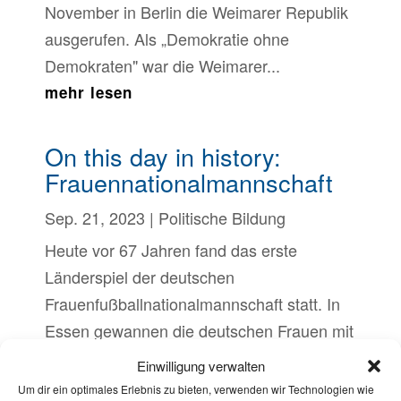
November in Berlin die Weimarer Republik
ausgerufen. Als „Demokratie ohne
Demokraten" war die Weimarer...
mehr lesen
On this day in history:
Frauennationalmannschaft
Sep. 21, 2023
|
Politische Bildung
Heute vor 67 Jahren fand das erste
Länderspiel der deutschen
Frauenfußballnationalmannschaft statt. In
Essen gewannen die deutschen Frauen mit
2:1 gegen die Niederlande. Das Spiel fand
Einwilligung verwalten
inoffiziell statt, da der DFB den
Um dir ein optimales Erlebnis zu bieten, verwenden wir Technologien wie