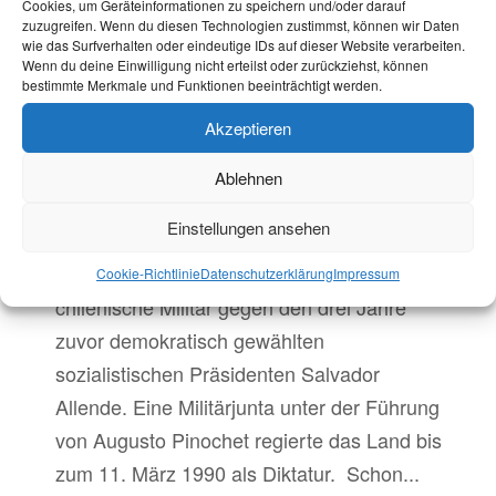
Cookies, um Geräteinformationen zu speichern und/oder darauf
Frauenfußball zwei Jahre zuvor verboten
zuzugreifen. Wenn du diesen Technologien zustimmst, können wir Daten
hatte. Im...
wie das Surfverhalten oder eindeutige IDs auf dieser Website verarbeiten.
Wenn du deine Einwilligung nicht erteilst oder zurückziehst, können
mehr lesen
bestimmte Merkmale und Funktionen beeinträchtigt werden.
Akzeptieren
On this day in history:
Ablehnen
Putsch in Chile
Einstellungen ansehen
Sep. 11, 2023
|
Politische Bildung
Heute vor 50 Jahren putschte das
Cookie-Richtlinie
Datenschutzerklärung
Impressum
chilenische Militär gegen den drei Jahre
zuvor demokratisch gewählten
sozialistischen Präsidenten Salvador
Allende. Eine Militärjunta unter der Führung
von Augusto Pinochet regierte das Land bis
zum 11. März 1990 als Diktatur. Schon...