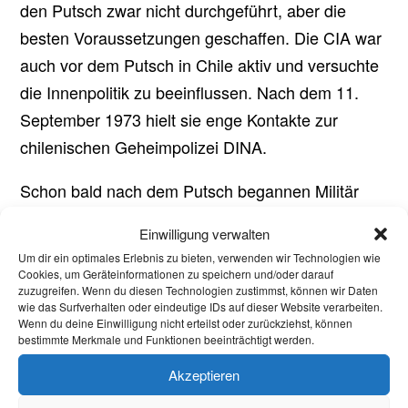
den Putsch zwar nicht durchgeführt, aber die
besten Voraussetzungen geschaffen. Die CIA war
auch vor dem Putsch in Chile aktiv und versuchte
die Innenpolitik zu beeinflussen. Nach dem 11.
September 1973 hielt sie enge Kontakte zur
chilenischen Geheimpolizei DINA.
Schon bald nach dem Putsch begannen Militär
und Polizei damit, Allende-Sympathisant*innen,
Einwilligung verwalten
Kommunist*innen und Gewerkschaftsmitglieder
Um dir ein optimales Erlebnis zu bieten, verwenden wir Technologien wie
verschwinden zu lassen. Der chilenische Staat
Cookies, um Geräteinformationen zu speichern und/oder darauf
zuzugreifen. Wenn du diesen Technologien zustimmst, können wir Daten
wurde zu einem Versuchsmodell der „Chicagoer
wie das Surfverhalten oder eindeutige IDs auf dieser Website verarbeiten.
Wenn du deine Einwilligung nicht erteilst oder zurückziehst, können
Schule“, einer kapitalistischen ökonomischen
bestimmte Merkmale und Funktionen beeinträchtigt werden.
Schule, nach der der Sozialstaat radikal gekürzt
Akzeptieren
und die Wirtschaft marktwirtschaftlich