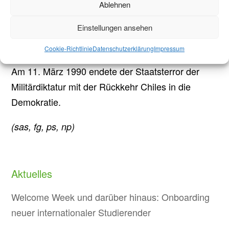
umstrukturiert wurde. Während der Diktatur gab
Ablehnen
es mehr als 3.100 politische Morde und
Einstellungen ansehen
mindestens 27.000 politische Gefangene, von
denen über 90% gefoltert wurden.
Cookie-Richtlinie
Datenschutzerklärung
Impressum
Am 11. März 1990 endete der Staatsterror der
Militärdiktatur mit der Rückkehr Chiles in die
Demokratie.
(sas, fg, ps, np)
Aktuelles
Welcome Week und darüber hinaus: Onboarding
neuer internationaler Studierender