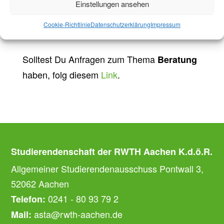
außerhalb der Öffnungszeiten am besten per
Einstellungen ansehen
Mail erreichbar – in diesen Fällen können sie
Cookie-Richtlinie
Datenschutzerklärung
Impressum
uns um Rückruf bitten.
Solltest Du Anfragen zum Thema
Beratung
haben, folg diesem
Link
.
Studierendenschaft der RWTH Aachen K.d.ö.R.
Allgemeiner Studierendenausschuss Pontwall 3,
52062 Aachen
0241 - 80 93 79 2
Telefon:
asta@rwth-aachen.de
Mail: