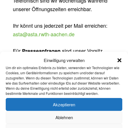
Telefonisch sind wir wochentags während
unserer Öffnungszeiten erreichbar.
Ihr könnt uns jederzeit per Mail erreichen:
asta@asta.rwth-aachen.de
Für
sind unser Vorsitz
Presseanfragen
sowie das Referat für Öffentlichkeitsarbeit
Einwilligung verwalten
und politische Bildung die ersten
Um dir ein optimales Erlebnis zu bieten, verwenden wir Technologien wie
Cookies, um Geräteinformationen zu speichern und/oder darauf
Ansprechpartner.
Schicken Sie für Anfragen
zuzugreifen. Wenn du diesen Technologien zustimmst, können wir Daten
wie das Surfverhalten oder eindeutige IDs auf dieser Website verarbeiten.
eine Mail an
presse@asta.rwth-aachen.de.
Wenn du deine Einwilligung nicht erteilst oder zurückziehst, können
Für telefonische Anfragen können Sie uns
bestimmte Merkmale und Funktionen beeinträchtigt werden.
werktags von 10 bis 14 Uhr telefonisch im
Akzeptieren
Sekretariat erreichen unter
0241 80-93792
.
Ablehnen
Bei dringenden Anfragen sind wir auch