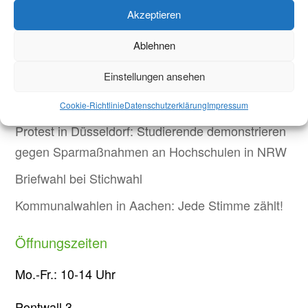
Aktuelles
Akzeptieren
Welcome Week und darüber hinaus: Onboarding
Ablehnen
neuer internationaler Studierender
Einstellungen ansehen
Warum Einsamkeit im Studium kein Versagen ist –
und was wirklich hilft
Cookie-Richtlinie
Datenschutzerklärung
Impressum
Protest in Düsseldorf: Studierende demonstrieren
gegen Sparmaßnahmen an Hochschulen in NRW
Briefwahl bei Stichwahl
Kommunalwahlen in Aachen: Jede Stimme zählt!
Öffnungszeiten
Mo.-Fr.: 10-14 Uhr
Pontwall 3