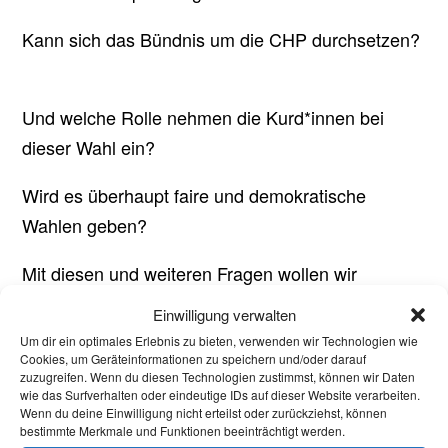
Kann sich das Bündnis um die CHP durchsetzen?
Und welche Rolle nehmen die Kurd*innen bei
dieser Wahl ein?
Wird es überhaupt faire und demokratische
Wahlen geben?
Mit diesen und weiteren Fragen wollen wir
gemeinsam mit Herrn Dr. Mahir Tokatli vom IPW
Einwilligung verwalten
am Donnerstag den 11. Mai um 19 Uhr im Hörsaal
Um dir ein optimales Erlebnis zu bieten, verwenden wir Technologien wie
Cookies, um Geräteinformationen zu speichern und/oder darauf
2 (Hauptgebäude) ins Gespräch kommen.
zuzugreifen. Wenn du diesen Technologien zustimmst, können wir Daten
wie das Surfverhalten oder eindeutige IDs auf dieser Website verarbeiten.
Wenn du deine Einwilligung nicht erteilst oder zurückziehst, können
bestimmte Merkmale und Funktionen beeinträchtigt werden.