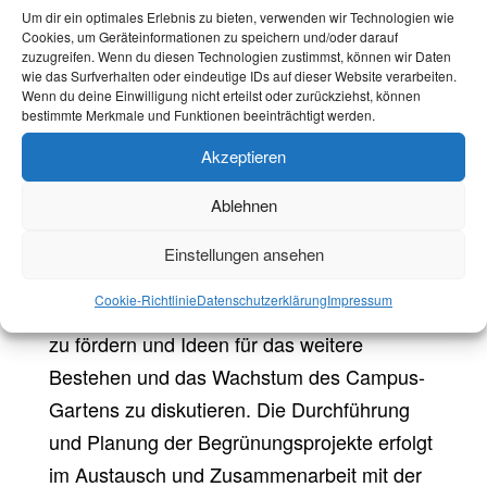
Kräutern bepflanzt. Zusätzlich wurde im
Um dir ein optimales Erlebnis zu bieten, verwenden wir Technologien wie
Cookies, um Geräteinformationen zu speichern und/oder darauf
Laufe des Sommersemesters 21 eine
zuzugreifen. Wenn du diesen Technologien zustimmst, können wir Daten
wie das Surfverhalten oder eindeutige IDs auf dieser Website verarbeiten.
Kräuterspirale aufgebaut, um den Garten zu
Wenn du deine Einwilligung nicht erteilst oder zurückziehst, können
verschönern und gleichzeitig mehr Raum für
bestimmte Merkmale und Funktionen beeinträchtigt werden.
Pflanzen zu schaffen. Es wurde ein
Akzeptieren
Apfelbaum gepflanzt und einige
Ablehnen
Sitzgelegenheiten, die zum Verweilen im
Campus-Garten einladen, geschaffen.
Einstellungen ansehen
Außerdem finden regelmäßige Treffen statt,
Cookie-Richtlinie
Datenschutzerklärung
Impressum
um den Austausch zwischen Studierenden
zu fördern und Ideen für das weitere
Bestehen und das Wachstum des Campus-
Gartens zu diskutieren. Die Durchführung
und Planung der Begrünungsprojekte erfolgt
im Austausch und Zusammenarbeit mit der