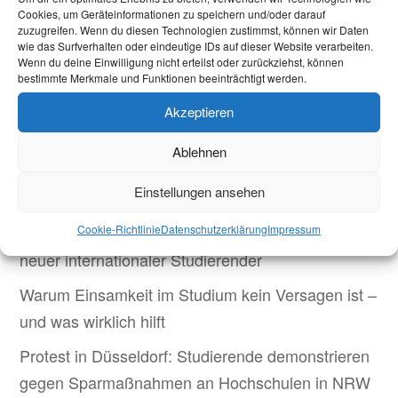
Cookies, um Geräteinformationen zu speichern und/oder darauf
zuzugreifen. Wenn du diesen Technologien zustimmst, können wir Daten
Wir freuen uns auf euch!
wie das Surfverhalten oder eindeutige IDs auf dieser Website verarbeiten.
Wenn du deine Einwilligung nicht erteilst oder zurückziehst, können
bestimmte Merkmale und Funktionen beeinträchtigt werden.
Livestream:
https://www.youtube.com/watch?
v=wXOwnDbSCFE
Akzeptieren
Ablehnen
Aktuelles
Einstellungen ansehen
Cookie-Richtlinie
Datenschutzerklärung
Impressum
Welcome Week und darüber hinaus: Onboarding
neuer internationaler Studierender
Warum Einsamkeit im Studium kein Versagen ist –
und was wirklich hilft
Protest in Düsseldorf: Studierende demonstrieren
gegen Sparmaßnahmen an Hochschulen in NRW