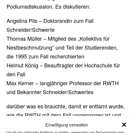
Podiumsdiskussion. Es diskutieren:
Angelina Pils – Doktorandin zum Fall
Schneider/Schwerte
Thomas Müller – Mitglied des „Kollektivs für
Nestbeschmutzung“ und Teil der Studierenden,
die 1995 zum Fall recherchierten
Helmut König – Beauftragter der Hochschule für
den Fall
Max Kerner – langjähriger Professor der RWTH
und Bekannter Schneider/Schwertes
darüber was es brauchte, damit er enttarnt wurde,
wie die RWTH mit dem Fall umgegangen ist und
warum der Fall symptomatisch für die Zeit ist.
Einwilligung verwalten
Moderiert wird die Diskussion von Christine Roll.
Um dir ein optimales Erlebnis zu bieten, verwenden wir Technologien wie