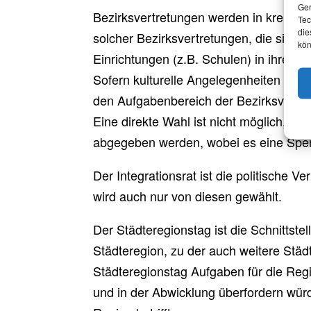
Ger
Bezirksvertretungen werden in kreisfre
Tec
die
solcher Bezirksvertretungen, die sich 
kön
Einrichtungen (z.B. Schulen) in ihrem 
Sofern kulturelle Angelegenheiten nich
den Aufgabenbereich der Bezirksvertr
Eine direkte Wahl ist nicht möglich, e
abgegeben werden, wobei es eine Sperr
Der Integrationsrat ist die politische 
wird auch nur von diesen gewählt.
Der Städteregionstag ist die Schnittst
Städteregion, zu der auch weitere St
Städteregionstag Aufgaben für die Reg
und in der Abwicklung überfordern würd