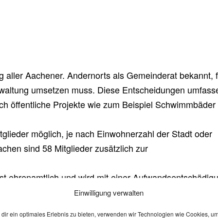
ung aller Aachener. Andernorts als Gemeinderat bekannt, f
erwaltung umsetzen muss. Diese Entscheidungen umfass
rch öffentliche Projekte wie zum Beispiel Schwimmbäder
tglieder möglich, je nach Einwohnerzahl der Stadt oder
chen sind 58 Mitglieder zusätzlich zur
 ist ehrenamtlich und wird mit einer Aufwandsentschädig
h „sachkundige“ Bürger durch den Stadtrat gewählt
Einwilligung verwalten
dir ein optimales Erlebnis zu bieten, verwenden wir Technologien wie Cookies, u