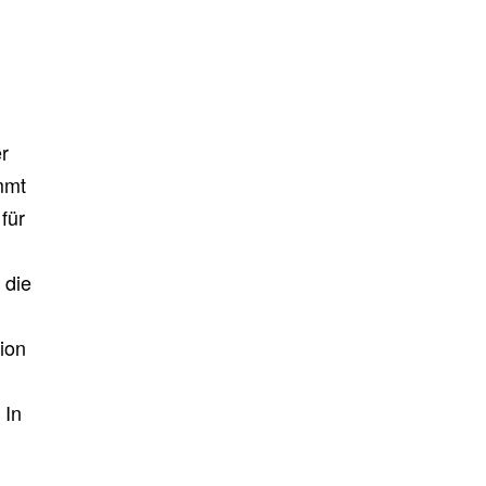
er
mmt
für
 die
ion
 In