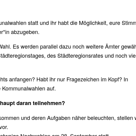
alwahlen statt und ihr habt die Möglichkeit, eure Stim
er*in abzugeben.
 Wahl. Es werden parallel dazu noch weitere Ämter gewäh
 Städteregionstages, des Städteregionsrates und noch vie
chts anfangen? Habt ihr nur Fragezeichen im Kopf? In
ie Kommunalwahlen auf.
rhaupt daran teilnehmen?
kommen und deren Aufgaben näher beleuchten, stellen 
vor.
 etwaige Nachwahlen am 28. September statt.