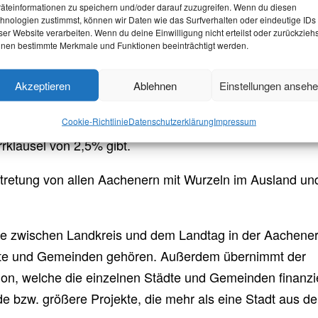
äteinformationen zu speichern und/oder darauf zuzugreifen. Wenn du diesen
ien Städten wie Aachen gewählt. In Aachen gibt es sieb
hnologien zustimmst, können wir Daten wie das Surfverhalten oder eindeutige IDs
ser Website verarbeiten. Wenn du deine Einwilligung nicht erteilst oder zurückziehs
um die Ausstattung und den Unterhalt von öffentlichen
nen bestimmte Merkmale und Funktionen beeinträchtigt werden.
Bezirk kümmern.
t vom Stadtrat übernommen werden, fallen auch diese in
Akzeptieren
Ablehnen
Einstellungen anseh
etungen.
s kann eine Stimme für Parteien und Wählergruppen
Cookie-Richtlinie
Datenschutzerklärung
Impressum
klausel von 2,5% gibt.
Vertretung von allen Aachenern mit Wurzeln im Ausland un
elle zwischen Landkreis und dem Landtag in der Aachene
ädte und Gemeinden gehören. Außerdem übernimmt der
ion, welche die einzelnen Städte und Gemeinden finanzie
e bzw. größere Projekte, die mehr als eine Stadt aus de