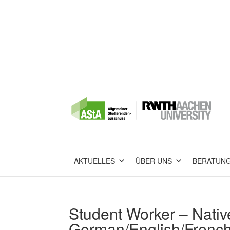
AKTUELLES
ÜBER UNS
BERATUN
Student Worker – Nativ
German/English/French