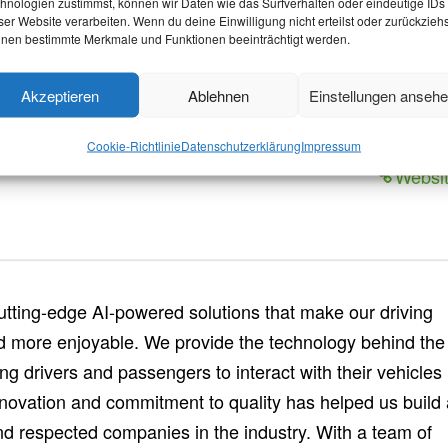
hnologien zustimmst, können wir Daten wie das Surfverhalten oder eindeutige IDs
ser Website verarbeiten. Wenn du deine Einwilligung nicht erteilst oder zurückziehs
Einrichtungen
Aachen
nen bestimmte Merkmale und Funktionen beeinträchtigt werden.
Bewerbung ist abgeschlossen
Akzeptieren
Ablehnen
Einstellungen anseh
Cookie-Richtlinie
Datenschutzerklärung
Impressum
Websi
cutting-edge AI-powered solutions that make our driving
d more enjoyable. We provide the technology behind the
g drivers and passengers to interact with their vehicles 
novation and commitment to quality has helped us build
nd respected companies in the industry. With a team of