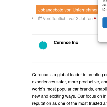
Tec
die
Jobangebote von Unternehmen und 
kön
Veröffentlicht vor 2 Jahren
Cerence Inc
Cerence is a global leader in creating 
experiences safer, more productive, an
world’s most popular car brands, enablin
new and exciting ways. Our focus on in
reputation as one of the most trusted a