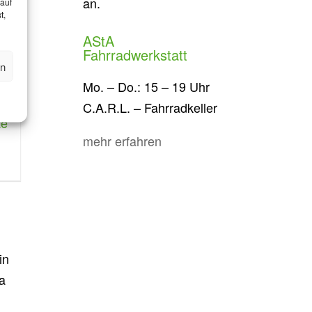
an.
 auf
t,
AStA
Fahrradwerkstatt
en
Mo. – Do.: 15 – 19 Uhr
C.A.R.L. – Fahrradkeller
te
mehr erfahren
in
 a