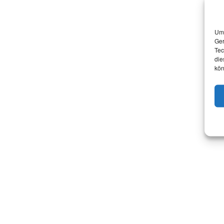
Um 
Ger
Tec
die
kön