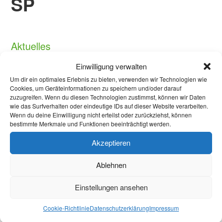
SP
Aktuelles
Einwilligung verwalten
Welcome Week und darüber hinaus: Onboarding
Um dir ein optimales Erlebnis zu bieten, verwenden wir Technologien wie
neuer internationaler Studierender
Cookies, um Geräteinformationen zu speichern und/oder darauf
zuzugreifen. Wenn du diesen Technologien zustimmst, können wir Daten
Warum Einsamkeit im Studium kein Versagen ist –
wie das Surfverhalten oder eindeutige IDs auf dieser Website verarbeiten.
Wenn du deine Einwilligung nicht erteilst oder zurückziehst, können
und was wirklich hilft
bestimmte Merkmale und Funktionen beeinträchtigt werden.
Protest in Düsseldorf: Studierende demonstrieren
Akzeptieren
gegen Sparmaßnahmen an Hochschulen in NRW
Ablehnen
Briefwahl bei Stichwahl
Einstellungen ansehen
Kommunalwahlen in Aachen: Jede Stimme zählt!
Cookie-Richtlinie
Datenschutzerklärung
Impressum
Öffnungszeiten