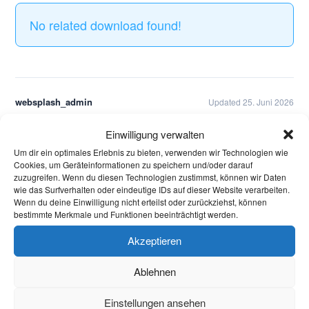
No related download found!
websplash_admin
Updated 25. Juni 2026
Einwilligung verwalten
Aktuelles
Um dir ein optimales Erlebnis zu bieten, verwenden wir Technologien wie
Cookies, um Geräteinformationen zu speichern und/oder darauf
Welcome Week und darüber hinaus: Onboarding
zuzugreifen. Wenn du diesen Technologien zustimmst, können wir Daten
wie das Surfverhalten oder eindeutige IDs auf dieser Website verarbeiten.
neuer internationaler Studierender
Wenn du deine Einwilligung nicht erteilst oder zurückziehst, können
bestimmte Merkmale und Funktionen beeinträchtigt werden.
Warum Einsamkeit im Studium kein Versagen ist –
Akzeptieren
und was wirklich hilft
Ablehnen
Protest in Düsseldorf: Studierende demonstrieren
gegen Sparmaßnahmen an Hochschulen in NRW
Einstellungen ansehen