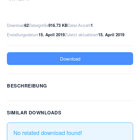
Download
62
Dateigröße
916.73 KB
Datei-Anzahl
1
Erstellungsdatum
15. April 2019
Zuletzt aktualisiert
15. April 2019
Download
BESCHREIBUNG
SIMILAR DOWNLOADS
No related download found!