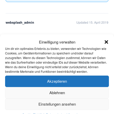
websplash_admin
Updated 15. April 2019
Aktuelles
Einwilligung verwalten
Um dir ein optimales Erlebnis zu bieten, verwenden wir Technologien wie
Welcome Week und darüber hinaus: Onboarding
Cookies, um Geräteinformationen zu speichern und/oder darauf
neuer internationaler Studierender
zuzugreifen. Wenn du diesen Technologien zustimmst, können wir Daten
wie das Surfverhalten oder eindeutige IDs auf dieser Website verarbeiten.
Wenn du deine Einwilligung nicht erteilst oder zurückziehst, können
Warum Einsamkeit im Studium kein Versagen ist –
bestimmte Merkmale und Funktionen beeinträchtigt werden.
und was wirklich hilft
Akzeptieren
Protest in Düsseldorf: Studierende demonstrieren
Ablehnen
gegen Sparmaßnahmen an Hochschulen in NRW
Briefwahl bei Stichwahl
Einstellungen ansehen
Kommunalwahlen in Aachen: Jede Stimme zählt!