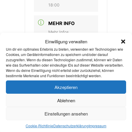
18:00
MEHR INFO
Mehr Infos
Einwilligung verwalten
Um dir ein optimales Erlebnis zu bieten, verwenden wir Technologien wie
Cookies, um Geräteinformationen zu speichern und/oder darauf
VERANSTALTUNGSORT
zuzugreifen. Wenn du diesen Technologien zustimmst, können wir Daten
wie das Surfverhalten oder eindeutige IDs auf dieser Website verarbeiten.
Theatersaal in der
Wenn du deine Einwilligung nicht erteilst oder zurückziehst, können
bestimmte Merkmale und Funktionen beeinträchtigt werden.
Mensa Academica
Mensa Academica,
Akzeptieren
Pontwall 3, 52062 Aachen
Ablehnen
KATEGORIE
Einstellungen ansehen
Treffen & Sitzungen
Cookie-Richtlinie
Datenschutzerklärung
Impressum