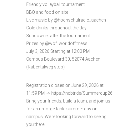
Friendly volleyball tournament
BBQ and food on site
Live music by @hochschulradio_aachen
Cold drinks throughout the day
Sundowner after the tournament
Prizes by @wof_worldoffitness
July 3, 2026 Starting at 12:00 PM
Campus Boulevard 30, 52074 Aachen
(Rabentalweg stop)
Registration closes on June 29, 2026 at
11:59 PM. -> https://ncbtr.de/Summercup26
Bring your friends, build a team, and join us
for an unforgettable summer day on
campus. We’re looking forward to seeing
you there!