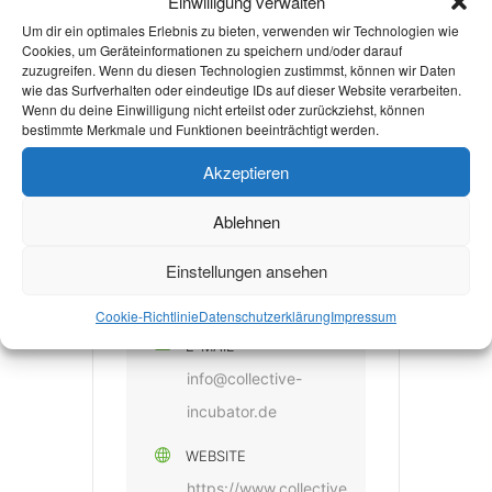
Einwilligung verwalten
Um dir ein optimales Erlebnis zu bieten, verwenden wir Technologien wie
Cookies, um Geräteinformationen zu speichern und/oder darauf
KATEGORIE
zuzugreifen. Wenn du diesen Technologien zustimmst, können wir Daten
wie das Surfverhalten oder eindeutige IDs auf dieser Website verarbeiten.
Kulturveranstaltung
Wenn du deine Einwilligung nicht erteilst oder zurückziehst, können
bestimmte Merkmale und Funktionen beeinträchtigt werden.
Sportangebot
Akzeptieren
Ablehnen
VERANSTALTER
Einstellungen ansehen
COLLECTIVE
INCUBATOR E. V.
Cookie-Richtlinie
Datenschutzerklärung
Impressum
E-MAIL
info@collective-
incubator.de
WEBSITE
https://www.collective