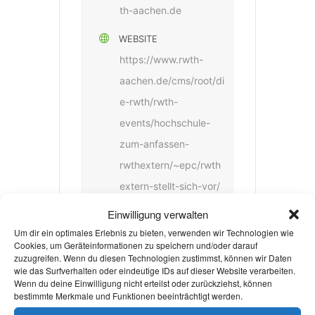
th-aachen.de
WEBSITE
https://www.rwth-
aachen.de/cms/root/di
e-rwth/rwth-
events/hochschule-
zum-anfassen-
rwthextern/~epc/rwth
extern-stellt-sich-vor/
Einwilligung verwalten
Um dir ein optimales Erlebnis zu bieten, verwenden wir Technologien wie
Cookies, um Geräteinformationen zu speichern und/oder darauf
zuzugreifen. Wenn du diesen Technologien zustimmst, können wir Daten
wie das Surfverhalten oder eindeutige IDs auf dieser Website verarbeiten.
Wenn du deine Einwilligung nicht erteilst oder zurückziehst, können
bestimmte Merkmale und Funktionen beeinträchtigt werden.
+ Zu Google Kalender hinzufügen