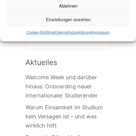
Ablehnen
Einstellungen ansehen
Cookie-Richtlinie
Datenschutzerklärung
Impressum
Die Veranstaltung ist beendet.
Aktuelles
Welcome Week und darüber
hinaus: Onboarding neuer
internationaler Studierender
Warum Einsamkeit im Studium
kein Versagen ist – und was
wirklich hilft