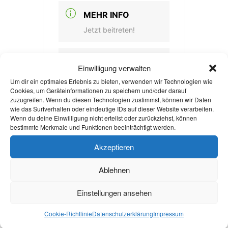
MEHR INFO
Jetzt beitreten!
VERANSTALTER
Einwilligung verwalten
Um dir ein optimales Erlebnis zu bieten, verwenden wir Technologien wie
STUDENTS FOR
Cookies, um Geräteinformationen zu speichern und/oder darauf
zuzugreifen. Wenn du diesen Technologien zustimmst, können wir Daten
FUTURE AACHEN
wie das Surfverhalten oder eindeutige IDs auf dieser Website verarbeiten.
Wenn du deine Einwilligung nicht erteilst oder zurückziehst, können
E-MAIL
bestimmte Merkmale und Funktionen beeinträchtigt werden.
studis.aachen@fridays
Akzeptieren
forfuture.de
Ablehnen
Einstellungen ansehen
Jetzt beitreten!
Cookie-Richtlinie
Datenschutzerklärung
Impressum