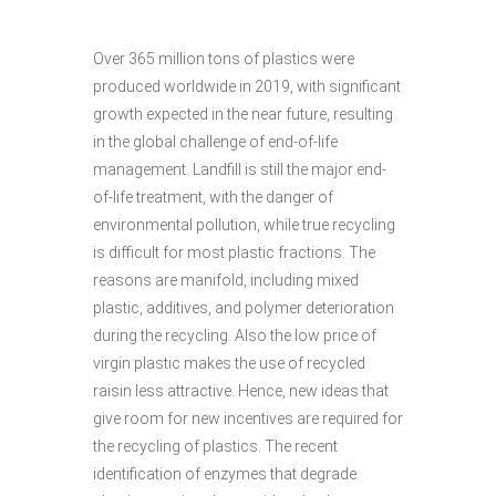
Over 365 million tons of plastics were
produced worldwide in 2019, with significant
growth expected in the near future, resulting
in the global challenge of end-of-life
management. Landfill is still the major end-
of-life treatment, with the danger of
environmental pollution, while true recycling
is difficult for most plastic fractions. The
reasons are manifold, including mixed
plastic, additives, and polymer deterioration
during the recycling. Also the low price of
virgin plastic makes the use of recycled
raisin less attractive. Hence, new ideas that
give room for new incentives are required for
the recycling of plastics. The recent
identification of enzymes that degrade