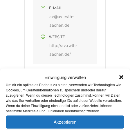
E-MAIL
av@av.rwth-
aachen.de
WEBSITE
http://av.rwth-
aachen.de/
Einwilligung verwalten
Um dir ein optimales Erlebnis zu bieten, verwenden wir Technologien wie
Cookies, um Geräteinformationen zu speichern und/oder darauf
zuzugreifen. Wenn du diesen Technologien zustimmst, können wir Daten
wie das Surfverhalten oder eindeutige IDs auf dieser Website verarbeiten.
+ Zu Google Kalender hinzufügen
Wenn du deine Einwilligung nicht erteilst oder zurückziehst, können
bestimmte Merkmale und Funktionen beeinträchtigt werden.
Akzeptieren
+ iCal / Outlook export