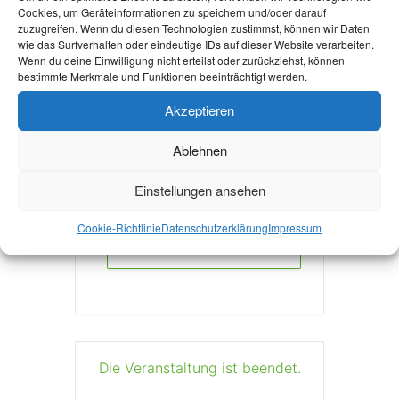
aachen.de/cms/~gwzj
Cookies, um Geräteinformationen zu speichern und/oder darauf
zuzugreifen. Wenn du diesen Technologien zustimmst, können wir Daten
/histinst/
wie das Surfverhalten oder eindeutige IDs auf dieser Website verarbeiten.
Wenn du deine Einwilligung nicht erteilst oder zurückziehst, können
bestimmte Merkmale und Funktionen beeinträchtigt werden.
Akzeptieren
Ablehnen
+ Zu Google Kalender hinzufügen
Einstellungen ansehen
Cookie-Richtlinie
Datenschutzerklärung
Impressum
+ iCal / Outlook export
Die Veranstaltung ist beendet.