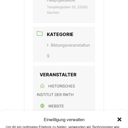
Templergraben 55, 52062
Aachen
KATEGORIE
Bildungsveranstaltun
g
VERANSTALTER
HISTORISCHES
INSTITUT DER RWTH
WEBSITE
https://www.histinst.r
Einwilligung verwalten
wth-
Um dir ein optimales Erlebnis zu bieten, verwenden wir Technologien wie