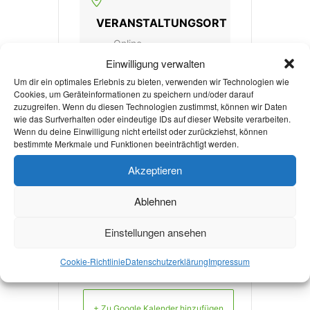
VERANSTALTUNGSORT
Online
Einwilligung verwalten
Um dir ein optimales Erlebnis zu bieten, verwenden wir Technologien wie
Cookies, um Geräteinformationen zu speichern und/oder darauf
KATEGORIE
zuzugreifen. Wenn du diesen Technologien zustimmst, können wir Daten
wie das Surfverhalten oder eindeutige IDs auf dieser Website verarbeiten.
Bildungsveranstaltun
Wenn du deine Einwilligung nicht erteilst oder zurückziehst, können
bestimmte Merkmale und Funktionen beeinträchtigt werden.
g
Akzeptieren
Ablehnen
Learn more!
Einstellungen ansehen
Cookie-Richtlinie
Datenschutzerklärung
Impressum
+ Zu Google Kalender hinzufügen