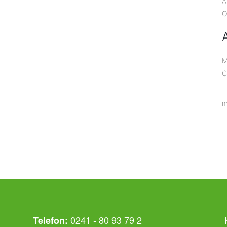
A
O
M
C
m
0241 - 80 93 79 2
Telefon: