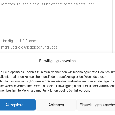
kommen. Tausch dich aus und erfahre echte Insights über
e im digitalHUB Aachen
s mehr über die Arbeitgeber und Jobs
Einwilligung verwalten
 Atmosphäre & bei den Fun- Activities
dir ein optimales Erlebnis zu bieten, verwenden wir Technologien wie Cookies, u
geben.
äteinformationen zu speichern und/oder darauf zuzugreifen. Wenn du diesen
hnologien zustimmst, können wir Daten wie das Surfverhalten oder eindeutige IDs
W
ser Website verarbeiten. Wenn du deine Einwilligung nicht erteilst oder zurückziehs
nen bestimmte Merkmale und Funktionen beeinträchtigt werden.
O
S
Akzeptieren
Ablehnen
Einstellungen anseh
+ iCal / Outlook export
W