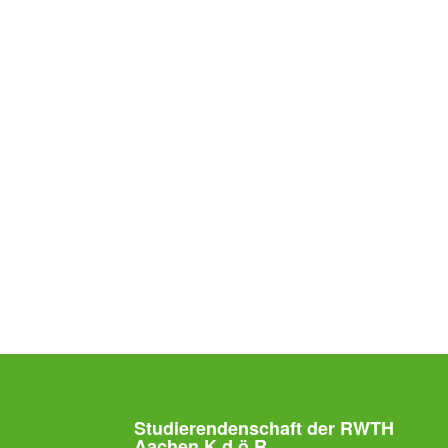
Studierendenschaft der RWTH
Aachen K.d.ö.R.