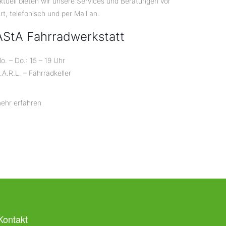
ktuell bieten wir unsere Services und Beratungen vor
rt, telefonisch und per Mail an.
AStA Fahrradwerkstatt
o. – Do.: 15 – 19 Uhr
.A.R.L. – Fahrradkeller
ehr erfahren
Kontakt