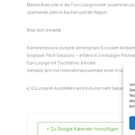
Messe-Area oder in der Fun-Lounge locker zusammen zu 
spannende Jobs in Aachen und der Region.
Was dich erwartet
Karrieremesse in lockerer Atmosphäre & coolem Ambient
Employer Pitch-Sessions – erfahre in 2-minütigen Pitche
Fun-Lounge mit Tischtennis & Kicker
Vernetze dich mit Unternehmensvertreter:innen in lockerer
Um 
👉Zu unseren Ausstellern wird in Kürze mehr bekannt ge
Ger
Tec
die
kön
+ Zu Google Kalender hinzufügen