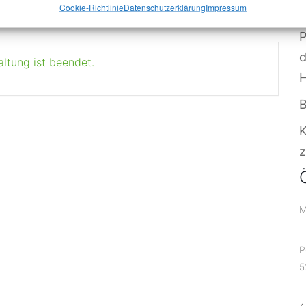
Cookie-Richtlinie
Datenschutzerklärung
Impressum
V
P
altung ist beendet.
B
z
M
P
5