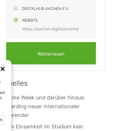
DIGITALHUB AACHEN E.V.
WEBSITE
https://aachen.digital/events/
Weiterlesen
m
Aktuelles
 auf
elcome Week und darüber hinaus:
t,
nboarding neuer internationaler
tudierender
en
arum Einsamkeit im Studium kein