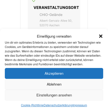
VERANSTALTUNGSORT
CHIO-Gelände
Albert-Servais-Allee 50,
52070 Aachen
Einwilligung verwalten
Um dir ein optimales Erlebnis zu bieten, verwenden wir Technologien wie
KATEGORIE
Cookies, um Geräteinformationen zu speichern und/oder darauf
zuzugreifen. Wenn du diesen Technologien zustimmst, können wir Daten
Messe
wie das Surfverhalten oder eindeutige IDs auf dieser Website verarbeiten.
Wenn du deine Einwilligung nicht erteilst oder zurückziehst, können
bestimmte Merkmale und Funktionen beeinträchtigt werden.
VERANSTALTER
Akzeptieren
AACHENER ZEITUNG
Ablehnen
Einstellungen ansehen
Mehr Infos
Cookie-Richtlinie
Datenschutzerklärung
Impressum