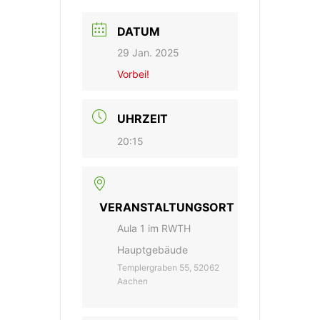
DATUM
29 Jan. 2025
Vorbei!
UHRZEIT
20:15
VERANSTALTUNGSORT
Aula 1 im RWTH
Hauptgebäude
Templergraben 55, 52062
Aachen