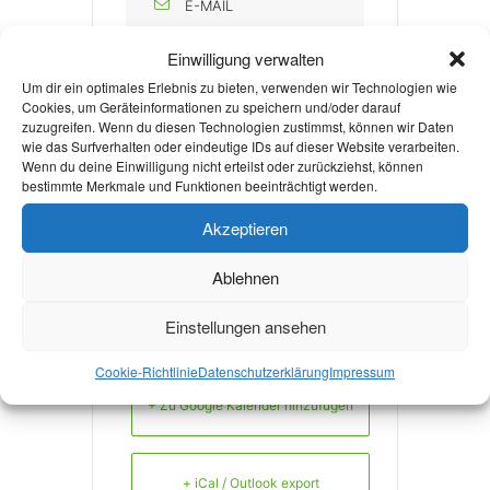
E-MAIL
sgm@rwth-aachen.de
Einwilligung verwalten
WEBSITE
Um dir ein optimales Erlebnis zu bieten, verwenden wir Technologien wie
Cookies, um Geräteinformationen zu speichern und/oder darauf
http://rwth-
zuzugreifen. Wenn du diesen Technologien zustimmst, können wir Daten
wie das Surfverhalten oder eindeutige IDs auf dieser Website verarbeiten.
aachen.de/sgm
Wenn du deine Einwilligung nicht erteilst oder zurückziehst, können
bestimmte Merkmale und Funktionen beeinträchtigt werden.
Akzeptieren
Weiterlesen
Ablehnen
Einstellungen ansehen
Cookie-Richtlinie
Datenschutzerklärung
Impressum
+ Zu Google Kalender hinzufügen
+ iCal / Outlook export