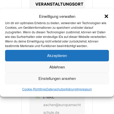
VERANSTALTUNGSORT
Humboldt-Haus
Einwilligung verwalten
Pontstraße 41, 52062
Um dir ein optimales Erlebnis zu bieten, verwenden wir Technologien wie
Aachen
Cookies, um Geräteinformationen zu speichern und/oder darauf
zuzugreifen. Wenn du diesen Technologien zustimmst, können wir Daten
wie das Surfverhalten oder eindeutige IDs auf dieser Website verarbeiten.
Wenn du deine Einwilligung nicht erteilst oder zurückziehst, können
KATEGORIE
bestimmte Merkmale und Funktionen beeinträchtigt werden.
Treffen & Sitzungen
Akzeptieren
Ablehnen
VERANSTALTER
Einstellungen ansehen
EUROPA MACHT
SCHULE AACHEN
Cookie-Richtlinie
Datenschutzerklärung
Impressum
E-MAIL
aachen@europamacht
schule.de