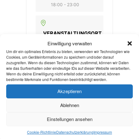
18:00 - 23:00
VERANSTALTUNGSORT
Super C
Einwilligung verwalten
Templergraben 57
Um dir ein optimales Erlebnis zu bieten, verwenden wir Technologien wie
Cookies, um Geräteinformationen zu speichern und/oder darauf
zuzugreifen. Wenn du diesen Technologien zustimmst, können wir Daten
wie das Surfverhalten oder eindeutige IDs auf dieser Website verarbeiten.
Wenn du deine Einwilligung nicht erteilst oder zurückziehst, können
VERANSTALTER
bestimmte Merkmale und Funktionen beeinträchtigt werden.
AIESEC IN AACHEN
Akzeptieren
E-MAIL
Ablehnen
globalvillage.aiesecaa
Einstellungen ansehen
chen@gmail.com
Cookie-Richtlinie
Datenschutzerklärung
Impressum