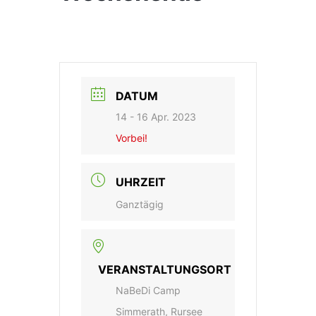
DATUM
14 - 16 Apr. 2023
Vorbei!
UHRZEIT
Ganztägig
VERANSTALTUNGSORT
NaBeDi Camp
Simmerath, Rursee