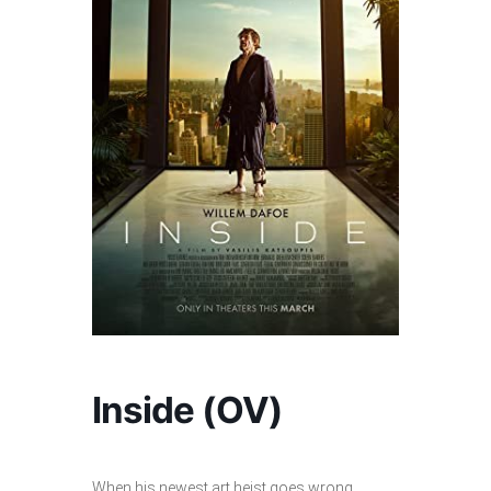
Inside (OV)
When his newest art heist goes wrong,