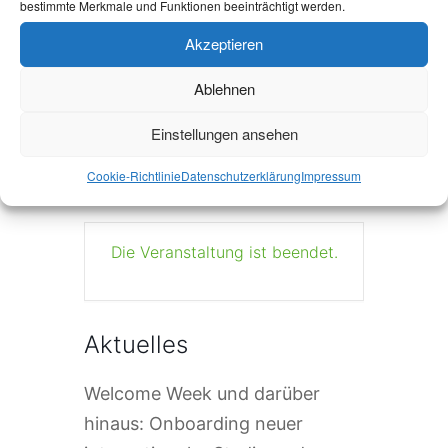
bestimmte Merkmale und Funktionen beeinträchtigt werden.
Akzeptieren
+ Zu Google Kalender hinzufügen
Ablehnen
+ iCal / Outlook export
Einstellungen ansehen
Cookie-Richtlinie
Datenschutzerklärung
Impressum
Die Veranstaltung ist beendet.
Aktuelles
Welcome Week und darüber
hinaus: Onboarding neuer