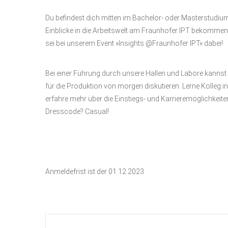
Du befindest dich mitten im Bachelor- oder Masterstudium
Einblicke in die Arbeitswelt am Fraunhofer IPT bekommen 
sei bei unserem Event »Insights @Fraunhofer IPT« dabei!
Bei einer Führung durch unsere Hallen und Labore kannst d
für die Produktion von morgen diskutieren. Lerne Kolleg
erfahre mehr über die Einstiegs- und Karrieremöglichkeit
Dresscode? Casual!
Anmeldefrist ist der 01.12.2023