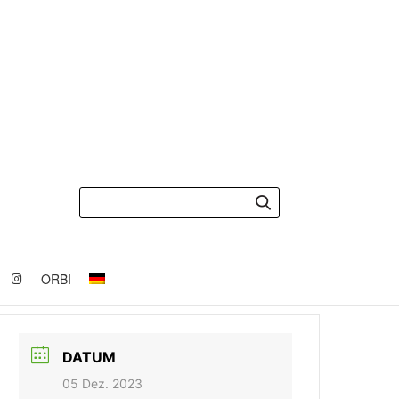
ORBI
DATUM
05 Dez. 2023