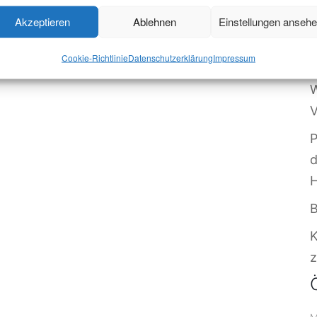
W
Akzeptieren
Ablehnen
Einstellungen anseh
O
Cookie-Richtlinie
Datenschutzerklärung
Impressum
S
W
V
P
B
z