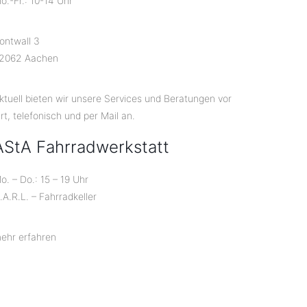
o.-Fr.: 10-14 Uhr
ontwall 3
2062 Aachen
ktuell bieten wir unsere Services und Beratungen vor
rt, telefonisch und per Mail an.
AStA Fahrradwerkstatt
o. – Do.: 15 – 19 Uhr
.A.R.L. – Fahrradkeller
ehr erfahren