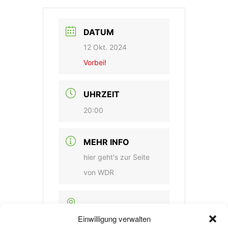
DATUM
12 Okt. 2024
Vorbei!
UHRZEIT
20:00
MEHR INFO
hier geht's zur Seite
von WDR
Einwilligung verwalten
VERANSTALTUNGSORT