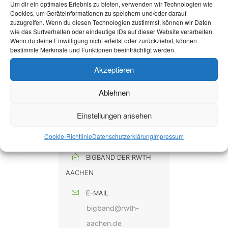
Um dir ein optimales Erlebnis zu bieten, verwenden wir Technologien wie
Aula 1 im RWTH
Cookies, um Geräteinformationen zu speichern und/oder darauf
Hauptgebäude
zuzugreifen. Wenn du diesen Technologien zustimmst, können wir Daten
wie das Surfverhalten oder eindeutige IDs auf dieser Website verarbeiten.
Templergraben 55, 52062
Wenn du deine Einwilligung nicht erteilst oder zurückziehst, können
Aachen
bestimmte Merkmale und Funktionen beeinträchtigt werden.
Akzeptieren
KATEGORIE
Ablehnen
Kulturveranstaltung
Einstellungen ansehen
Cookie-Richtlinie
Datenschutzerklärung
Impressum
VERANSTALTER
BIGBAND DER RWTH
AACHEN
E-MAIL
bigband@rwth-
aachen.de