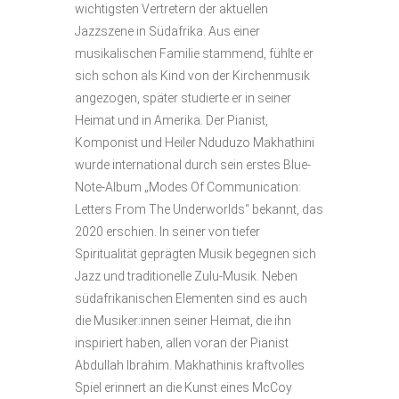
wichtigsten Vertretern der aktuellen
Jazzszene in Südafrika. Aus einer
musikalischen Familie stammend, fühlte er
sich schon als Kind von der Kirchenmusik
angezogen, später studierte er in seiner
Heimat und in Amerika. Der Pianist,
Komponist und Heiler Nduduzo Makhathini
wurde international durch sein erstes Blue-
Note-Album „Modes Of Communication:
Letters From The Underworlds“ bekannt, das
2020 erschien. In seiner von tiefer
Spiritualität geprägten Musik begegnen sich
Jazz und traditionelle Zulu-Musik. Neben
südafrikanischen Elementen sind es auch
die Musiker:innen seiner Heimat, die ihn
inspiriert haben, allen voran der Pianist
Abdullah Ibrahim. Makhathinis kraftvolles
Spiel erinnert an die Kunst eines McCoy