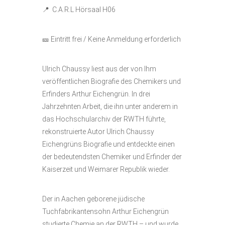
📍 C.A.R.L Hörsaal H06
🎫 Eintritt frei / Keine Anmeldung erforderlich
Ulrich Chaussy liest aus der von Ihm
veröffentlichen Biografie des Chemikers und
Erfinders Arthur Eichengrün. In drei
Jahrzehnten Arbeit, die ihn unter anderem in
das Hochschularchiv der RWTH führte,
rekonstruierte Autor Ulrich Chaussy
Eichengrüns Biografie und entdeckte einen
der bedeutendsten Chemiker und Erfinder der
Kaiserzeit und Weimarer Republik wieder.
Der in Aachen geborene jüdische
Tuchfabrikantensohn Arthur Eichengrün
studierte Chemie an der RWTH – und wurde