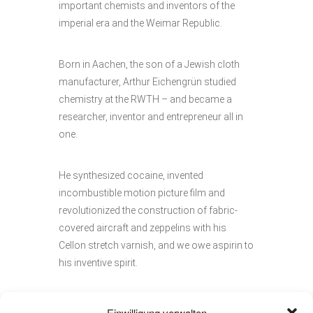
important chemists and inventors of the
imperial era and the Weimar Republic.
Born in Aachen, the son of a Jewish cloth
manufacturer, Arthur Eichengrün studied
chemistry at the RWTH – and became a
researcher, inventor and entrepreneur all in
one.
He synthesized cocaine, invented
incombustible motion picture film and
revolutionized the construction of fabric-
covered aircraft and zeppelins with his
Cellon stretch varnish, and we owe aspirin to
his inventive spirit.
The reading is organized
Einwilligung verwalten