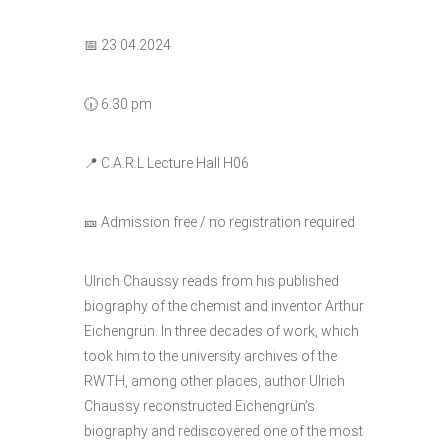
📅 23.04.2024
🕡 6:30 pm
📍 C.A.R.L Lecture Hall H06
🎫 Admission free / no registration required
Ulrich Chaussy reads from his published
biography of the chemist and inventor Arthur
Eichengrün. In three decades of work, which
took him to the university archives of the
RWTH, among other places, author Ulrich
Chaussy reconstructed Eichengrün’s
biography and rediscovered one of the most