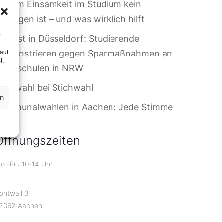
arum Einsamkeit im Studium kein
ersagen ist – und was wirklich hilft
m
rotest in Düsseldorf: Studierende
 auf
demonstrieren gegen Sparmaßnahmen an
t,
Hochschulen in NRW
riefwahl bei Stichwahl
en
Kommunalwahlen in Aachen: Jede Stimme
ählt!
Öffnungszeiten
o.-Fr.: 10-14 Uhr
ontwall 3
2062 Aachen