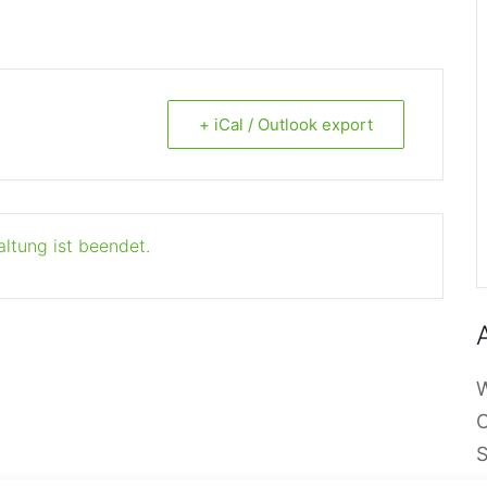
+ iCal / Outlook export
altung ist beendet.
W
O
S