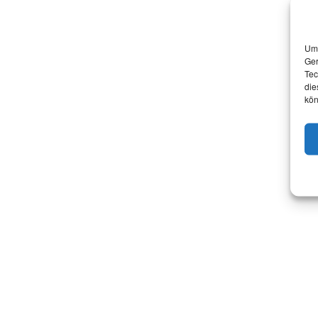
Um 
Ger
Tec
die
kön