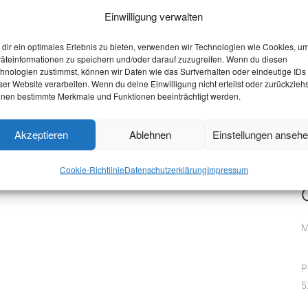
W
Einwilligung verwalten
V
dir ein optimales Erlebnis zu bieten, verwenden wir Technologien wie Cookies, u
P
äteinformationen zu speichern und/oder darauf zuzugreifen. Wenn du diesen
hnologien zustimmst, können wir Daten wie das Surfverhalten oder eindeutige IDs
ser Website verarbeiten. Wenn du deine Einwilligung nicht erteilst oder zurückziehs
nen bestimmte Merkmale und Funktionen beeinträchtigt werden.
B
Akzeptieren
Ablehnen
Einstellungen anseh
z
Cookie-Richtlinie
Datenschutzerklärung
Impressum
M
P
5