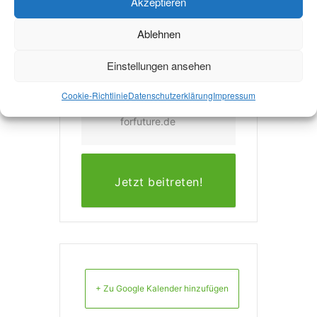
VERANSTALTER
Akzeptieren
STUDENTS FOR
Ablehnen
FUTURE AACHEN
Einstellungen ansehen
E-MAIL
Cookie-Richtlinie
Datenschutzerklärung
Impressum
studis.aachen@fridays
forfuture.de
Jetzt beitreten!
+ Zu Google Kalender hinzufügen