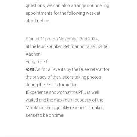
questions, we can also arrange counselling
appointments for the following week at
short notice.
Start at 11pm on November 2nd 2024,
at the Musikbunker, Rehmannstraße, 52066
Aachen.
Entry for 7€
🚫📷 As for all events by the Queerreferat for
the privacy of the visitors taking photos
during the PFU is forbidden.
❗Experience shows that the PFU is well
visited and the maximum capacity of the
Musikbunker is quickly reached. It makes
sense to be on time.