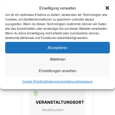
Einwilligung verwalten
Um dir ein optimales Erlebnis zu bieten, verwenden wir Technologien wie
DATUM
Cookies, um Geräteinformationen zu speichern und/oder darauf
02 - 03 Nov. 2024
zuzugreifen. Wenn du diesen Technologien zustimmst, können wir Daten
wie das Surfverhalten oder eindeutige IDs auf dieser Website verarbeiten.
Vorbei!
Wenn du deine Einwilligung nicht erteilst oder zurückziehst, können
bestimmte Merkmale und Funktionen beeinträchtigt werden.
UHRZEIT
Akzeptieren
23:00 - 5:00
Ablehnen
Einstellungen ansehen
MEHR INFO
Mehr Infos
Cookie-Richtlinie
Datenschutzerklärung
Impressum
VERANSTALTUNGSORT
Musikbunker