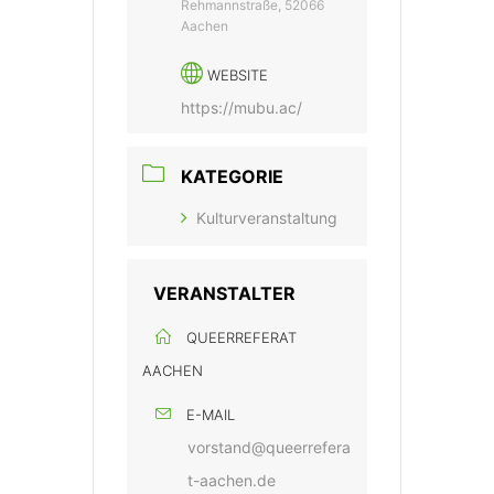
Rehmannstraße, 52066
Aachen
WEBSITE
https://mubu.ac/
KATEGORIE
Kulturveranstaltung
VERANSTALTER
QUEERREFERAT
AACHEN
E-MAIL
vorstand@queerrefera
t-aachen.de